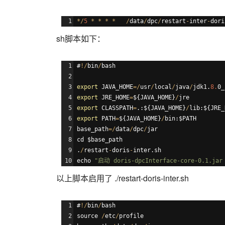
*/
5
*
*
*
*
/
data
/
dpc
/
restart
-
inter
-
dori
sh脚本如下：
#
!/
bin
/
bash
export
JAVA_HOME
=/
usr
/
local
/
java
/
jdk1
.
8.
0
_
export
JRE_HOME
=
$
{
JAVA_HOME
}
/
jre
export
CLASSPATH
=
.:
$
{
JAVA_HOME
}
/
lib
:
$
{
JRE_
export
PATH
=
$
{
JAVA_HOME
}
/
bin
:
$PATH
base_path
=/
data
/
dpc
/
jar
cd
$base_path
.
/
restart
-
doris
-
inter
.
sh
echo
"
启
动
 doris-dpcInterface-core-0.1.jar
以上脚本启用了 ./restart-doris-inter.sh
#
!/
bin
/
bash
source
/
etc
/
profile