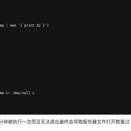
ep
|
awk
 '
{
print
$2
}
'
)
me
&>
/
dev
/
null
&
-0.1.log 进程会每5分钟被执行一次而且无法退出最终会导致服务器文件打开数量过