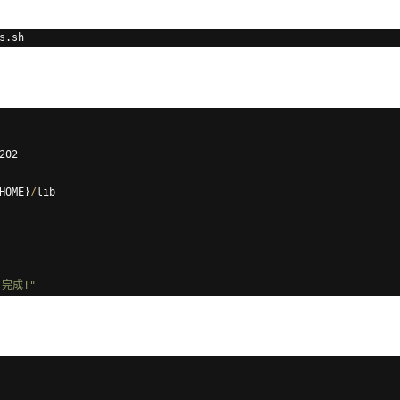
s
.
sh
202
HOME
}
/
lib
 
完
成
!
"