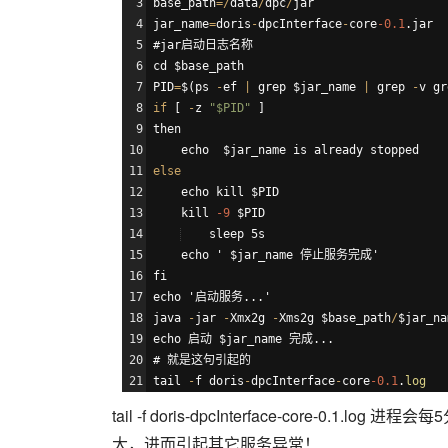
base_path
=/
data
/
dpc
/
jar
jar_name
=
doris
-
dpcInterface
-
core
-0.1
.
jar
#
jar
启
动
日
志
名
称
cd
$base_path
PID
=
$
(
ps
-
ef
|
grep
$jar_name
|
grep
-
v
gr
if
[
-
z
"
$PID
"
]
then
echo
$jar_name
is
already
stopped
else
echo
kill
$PID
kill
-9
$PID
sleep
 5
s
echo
 ' 
$jar_name
停
止
服
务
完
成
fi
echo
 '
启
动
服
务
...
java
-
jar
-
Xmx2g
-
Xms2g
$base_path
/
$jar_na
echo
启
动
$jar_name
完
成
...
# 
就
是
这
句
引
起
的
tail
-
f
doris
-
dpcInterface
-
core
-0.1
.
log
tail -f doris-dpcInterface-core
大，进而引起其它服务异常！